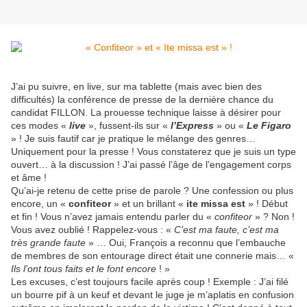
J’ai pu suivre, en live, sur ma tablette (mais avec bien des
difficultés) la conférence de presse de la dernière chance du
candidat FILLON. La prouesse technique laisse à désirer pour
ces modes «
live
», fussent-ils sur «
l’Express
» ou «
Le Figaro
» ! Je suis fautif car je pratique le mélange des genres…
Uniquement pour la presse ! Vous constaterez que je suis un type
ouvert… à la discussion ! J’ai passé l’âge de l’engagement corps
et âme !
Qu’ai-je retenu de cette prise de parole ? Une confession ou plus
encore, un «
confiteor
» et un brillant «
ite missa est
» ! Début
et fin ! Vous n’avez jamais entendu parler du «
confiteor
» ? Non !
Vous avez oublié ! Rappelez-vous : «
C’est ma faute, c’est ma
très grande faute
» … Oui, François a reconnu que l’embauche
de membres de son entourage direct était une connerie mais… «
Ils l’ont tous faits et le font encore
! »
Les excuses, c’est toujours facile après coup ! Exemple : J’ai filé
un bourre pif à un keuf et devant le juge je m’aplatis en confusion