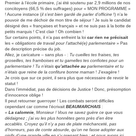
Premier à l’école primaire, j’ai été soutenu par 2,9 millions de nos
concitoyens (66,5 % des suffrages) pour « MON PROGRAMME »
! Aucune instance (
il s’est bien gardé de parler d’officine
!) n’a le
pouvoir de me déchoir de mon titre de séjour ! Je suis le candidat
désigné des « françaises et français » et ne suis pas à la botte de
petits marquis ! C’est clair ! Oh combien !
Sur certains points, il n’a pas enfreint la loi
car rien ne précisait
les «
obligations de travail pour l’attaché(e) parlementaire
» Pas
de description précise du job.
Allez, je caricature – sans plus - :
Tu cueilles tes fraises, tes
groseilles, tes framboises et tu gamelles tes confiotes pour un
parlementaire ! Tu n’étais
qu’attachée au
parlementaire et tu
n’étais que reine de la confiture bonne maman
! J’exagère !
Je crois que sur ce point, il sera plus que nécessaire de revoir le
statut !
Dans l’immédiat, pas de décisions de Justice ! Donc, présomption
d’innocence oblige !
Il peut retourner guerroyer ! Les combats seront difficiles
cependant car comme l’écrivait
BEAUMARCHAIS
:
«
La calomnie
, Monsieur ! Vous ne savez guère ce que vous
dédaignez ; j’ai vu les plus honnêtes gens près d’en être
accablés. Croyez qu’il n’y a pas de plate méchanceté, pas
d’horreurs, pas de conte absurde, qu’on ne fasse adopter aux
oisifs d’une grande ville en s’y prenant bien : et nous avons ici