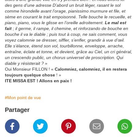
des gens d’une adresse D’abord un bruit léger, rasant le sol
comme hirondelle avant l’orage, pianissimo murmure et file, et
sème en courant le trait empoisonné. Telle bouche le recueille, et
piano, piano, vous le glisse en l’oreille adroitement.
Le mal est
fait
; il germe, il rampe, il chemine, et rinforzando de bouche en
bouche il va le diable ; puis tout à coup, ne sais comment, vous
voyez calomnie se dresser, siffler, s’enfler, grandir à vue d’œil.
Elle s’élance, étend son vol, tourbillonne, enveloppe, arrache,
entraîne, éclate et tonne, et devient, grâce au Ciel, un cri général,
un crescendo public, un chorus universel de proscription. Qui
diable y résisterait ?
»
Oui Monsieur FILLON ! «
Calomniez, calomniez, il en restera
toujours quelque chose
! »
ITE MISSA EST ! Allons en paix !
#Mon point de vue
Partager