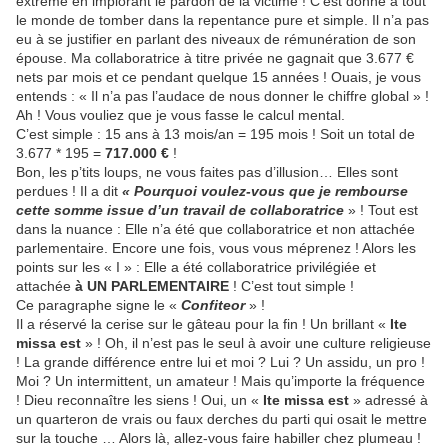
extrême en implorant le pardon de la victime ! C’est donné à tout
le monde de tomber dans la repentance pure et simple. Il n’a pas
eu à se justifier en parlant des niveaux de rémunération de son
épouse. Ma collaboratrice à titre privée ne gagnait que 3.677 €
nets par mois et ce pendant quelque 15 années ! Ouais, je vous
entends : « Il n’a pas l’audace de nous donner le chiffre global » !
Ah ! Vous vouliez que je vous fasse le calcul mental.
C’est simple : 15 ans à 13 mois/an = 195 mois ! Soit un total de
3.677 * 195 =
717.000 €
!
Bon, les p’tits loups, ne vous faites pas d’illusion… Elles sont
perdues ! Il a dit
« Pourquoi voulez-vous que je rembourse
cette somme issue d’un travail de collaboratrice
» ! Tout est
dans la nuance : Elle n’a été que collaboratrice et non attachée
parlementaire. Encore une fois, vous vous méprenez ! Alors les
points sur les « I » : Elle a été collaboratrice privilégiée et
attachée
à UN PARLEMENTAIRE
! C’est tout simple !
Ce paragraphe signe le «
Confiteor
» !
Il a réservé la cerise sur le gâteau pour la fin ! Un brillant «
Ite
missa est
» ! Oh, il n’est pas le seul à avoir une culture religieuse
! La grande différence entre lui et moi ? Lui ? Un assidu, un pro !
Moi ? Un intermittent, un amateur ! Mais qu’importe la fréquence
! Dieu reconnaître les siens ! Oui, un «
Ite missa est
» adressé à
un quarteron de vrais ou faux derches du parti qui osait le mettre
sur la touche … Alors là, allez-vous faire habiller chez plumeau !