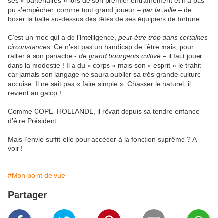
ses « partenaires » lors de son premier entraînement et n’a pas
pu s’empêcher, comme tout grand joueur –
par la taille
– de
boxer la balle au-dessus des têtes de ses équipiers de fortune.
C’est un mec qui a de l’intelligence,
peut-être trop dans certaines
circonstances
. Ce n’est pas un handicap de l’être mais, pour
rallier à son panache -
de grand bourgeois cultivé
– il faut jouer
dans la modestie ! Il a du « corps » mais son « esprit » le trahit
car jamais son langage ne saura oublier sa très grande culture
acquise. Il ne sait pas « faire simple ». Chasser le naturel, il
revient au galop !
Comme COPE, HOLLANDE, il rêvait depuis sa tendre enfance
d’être Président.
Mais l’envie suffit-elle pour accéder à la fonction suprême ? A
voir !
#Mon point de vue
Partager