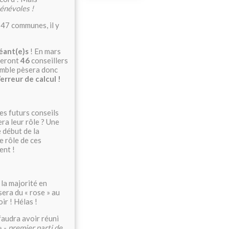
bénévoles !
 47 communes, il y
léant(e)s
! En mars
 seront
46
conseillers
emble pèsera donc
erreur de calcul !
es futurs conseils
ra leur rôle ? Une
e début de la
le rôle de ces
ent !
la majorité en
sera du « rose » au
oir ! Hélas !
faudra avoir réuni
» -
premier parti de