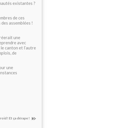
nautés existantes ?
membres de ces
s des assemblées !
réerait une
reprendre avec
le canton et l’autre
mplois, de
our une
 instances
 froid ! Et ça dérape !