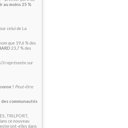
ir au moins 25 %
sur celui de La
 nom que 19,6 % des
CHARD
23,7 % des
u’il représente sur
ponse !
Peut-être
rd des communautés
NES, TRILPORT,
ans ce nouveau
esteront-elles dans