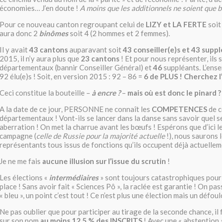
économies… J’en doute !
A moins que les additionnels ne soient que 
Pour ce nouveau canton regroupant celui de
LIZY et LA FERTE
soit
aura donc 2
binômes
soit 4 (2 hommes et 2 femmes).
Il y avait
43 cantons
auparavant soit
43 conseiller(e)s et 43 supp
2015, il n’y aura plus que
23 cantons
! Et pour nous représenter, ils
départementaux (bannir Conseiller Général) et
46
suppléants. L’ens
92 élu(e)s ! Soit, en version 2015 : 92 – 86 =
6 de PLUS ! Cherchez l’
Ceci constitue la bouteille –
à encre ?
–
mais où est donc le pinard ?
A la date de ce jour, PERSONNE ne connaît les
COMPETENCES
de c
départementaux ! Vont-ils se lancer dans la danse sans savoir quel se
aberration ! On met la charrue avant les bœufs ! Espérons que d’ici l
campagne (
celle de Russie pour la majorité actuelle
!), nous saurons 
représentants tous issus de fonctions qu’ils occupent déjà actuellem
Je ne me fais
aucune illusion sur l’issue du scrutin
!
Les élections «
intermédiaires
» sont toujours catastrophiques pour 
place ! Sans avoir fait « Sciences Pô », la raclée est garantie ! On pas
« bleu », un point c’est tout ! Ce n’est plus une élection mais un défoul
Ne pas oublier que pour participer au tirage de la seconde chance, il 
sur son nom
au moins 12,5 % des INSCRITS
! Avec une « abstention 