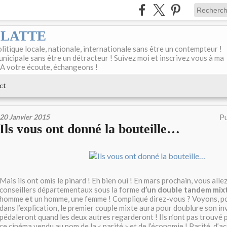
DELATTE
olitique locale, nationale, internationale sans être un contempteur !
unicipale sans être un détracteur ! Suivez moi et inscrivez vous à ma
 A votre écoute, échangeons !
ct
20 Janvier 2015
Pu
Ils vous ont donné la bouteille…
Mais ils ont omis le pinard ! Eh bien oui ! En mars prochain, vous allez
conseillers départementaux sous la forme
d’un double tandem mix
homme
et
un homme, une femme ! Compliqué direz-vous ? Voyons, pou
dans l’explication, le premier couple mixte aura pour doublure son i
pédaleront quand les deux autres regarderont ! Ils n’ont pas trouvé p
ce cinéma vendu au nom de la « parité » et de l’économie ! Parité, d’a