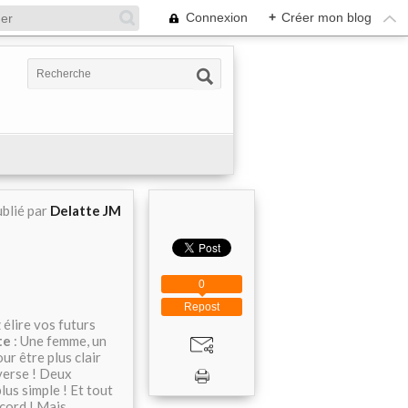
Connexion
+
Créer mon blog
blié par
Delatte JM
0
Repost
 élire vos futurs
te
: Une femme, un
r être plus clair
nverse ! Deux
lus simple ! Et tout
ccord ! Mais