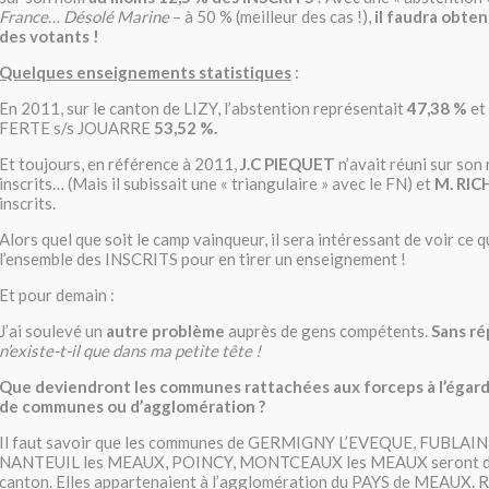
France… Désolé Marine
– à 50 % (meilleur des cas !),
il faudra obten
des votants !
Quelques enseignements statistiques
:
En 2011, sur le canton de LIZY, l’abstention représentait
47,38 %
et 
FERTE s/s JOUARRE
53,52 %.
Et toujours, en référence à 2011,
J.C PIEQUET
n’avait réuni sur son
inscrits… (Mais il subissait une « triangulaire » avec le FN) et
M. RI
inscrits.
Alors quel que soit le camp vainqueur, il sera intéressant de voir ce q
l’ensemble des INSCRITS pour en tirer un enseignement !
Et pour demain :
J’ai soulevé un
autre problème
auprès de gens compétents.
Sans ré
n’existe-t-il que dans ma petite tête !
Que deviendront les communes rattachées aux forceps à l’éga
de communes ou d’agglomération ?
Il faut savoir que les communes de GERMIGNY L’EVEQUE, FUBLAI
NANTEUIL les MEAUX, POINCY, MONTCEAUX les MEAUX seront d
canton. Elles appartenaient à l’agglomération du PAYS de MEAUX. R