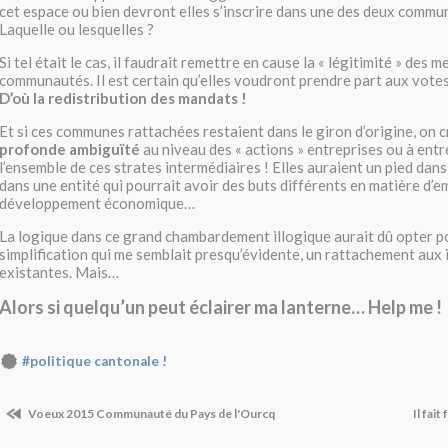
cet espace ou bien devront elles s’inscrire dans une des deux commu
Laquelle ou lesquelles ?
Si tel était le cas, il faudrait remettre en cause la « légitimité » des 
communautés. Il est certain qu’elles voudront prendre part aux vote
D’où la redistribution des mandats !
Et si ces communes rattachées restaient dans le giron d’origine, on c
profonde ambiguïté
au niveau des « actions » entreprises ou à ent
l’ensemble de ces strates intermédiaires ! Elles auraient un pied dans 
dans une entité qui pourrait avoir des buts différents en matière d’e
développement économique…
La logique dans ce grand chambardement illogique aurait dû opter p
simplification qui me semblait presqu’évidente, un rattachement aux
existantes. Mais…
Alors si quelqu’un peut éclairer ma lanterne… Help me !
#politique cantonale !
Voeux 2015 Communauté du Pays de l'Ourcq
Il fait