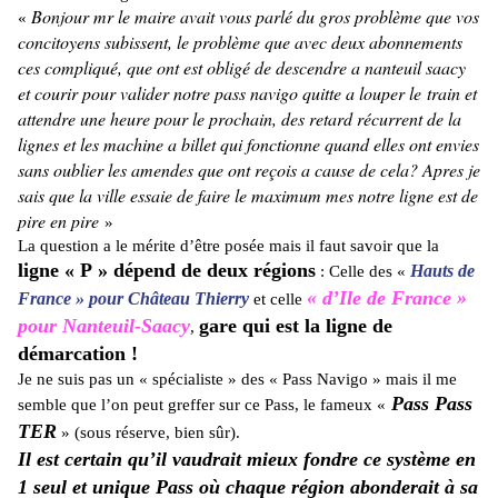
Bonjour mr le maire avait vous parlé du gros problème que vos
«
concitoyens subissent, le problème que avec deux abonnements
ces compliqué, que ont est obligé de descendre a nanteuil saacy
et courir pour valider notre pass navigo quitte a louper le train et
attendre une heure pour le prochain, des retard récurrent de la
lignes et les machine a billet qui fonctionne quand elles ont envies
sans oublier les amendes que ont reçois a cause de cela? Apres je
sais que la ville essaie de faire le maximum mes notre ligne est de
pire en pire
»
La question a le mérite d’être posée mais il faut savoir que la
ligne « P » dépend de deux régions
Hauts de
: Celle des «
« d’Ile de France »
France » pour Château Thierry
et celle
pour Nanteuil-Saacy
gare qui est la ligne de
,
démarcation !
Je ne suis pas un « spécialiste » des « Pass Navigo » mais il me
Pass Pass
semble que l’on peut greffer sur ce Pass, le fameux «
TER
» (sous réserve, bien sûr).
Il est certain qu’il vaudrait mieux fondre ce système en
1 seul et unique Pass où chaque région abonderait à sa