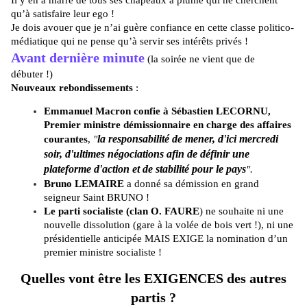
Il y en a marre de tous ses chapeaux à plume qui ne cherchent
qu’à satisfaire leur ego !
Je dois avouer que je n’ai guère confiance en cette classe politico-
médiatique qui ne pense qu’à servir ses intérêts privés !
Avant dernière minute
(la soirée ne vient que de
débuter !)
Nouveaux rebondissements
:
Emmanuel Macron confie à Sébastien LECORNU,
Premier ministre démissionnaire en charge des affaires
la responsabilité de mener,
d'ici mercredi
courantes
,
"
soir, d'ultimes négociations afin de définir une
plateforme d'action et de stabilité pour le pays
".
Bruno LEMAIRE
a donné sa démission en grand
seigneur Saint BRUNO !
Le parti socialiste (clan O. FAURE
) ne souhaite ni une
nouvelle dissolution (gare à la volée de bois vert !), ni une
présidentielle anticipée MAIS EXIGE la nomination d’un
premier ministre socialiste !
Quelles vont être les EXIGENCES des autres
partis ?