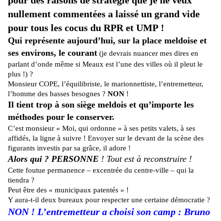
pour des raisons de stratégie que je ne veux
nullement commentées a laissé un grand vide
pour tous les cocus du RPR et UMP !
Qui représente aujourd’hui, sur la place meldoise et
ses environs, le courant
(je devrais nuancer mes dires en
parlant d’onde même si Meaux est l’une des villes où il pleut le
plus !) ?
Monsieur COPE, l’équilibriste, le marionnettiste, l’entremetteur,
l’homme des basses besognes ?
NON
!
Il tient trop à son siège meldois et qu’importe les
méthodes pour le conserver.
C’est monsieur « Moi, qui ordonne » à ses petits valets, à ses
affidés, la ligne à suivre ! Envoyer sur le devant de la scène des
figurants investis par sa grâce, il adore !
Alors qui ? PERSONNE
! Tout est à reconstruire !
Cette foutue permanence – excentrée du centre-ville – qui la
tiendra ?
Peut être des « municipaux patentés » !
Y aura-t-il deux bureaux pour respecter une certaine démocratie ?
NON ! L’entremetteur a choisi son camp : Bruno