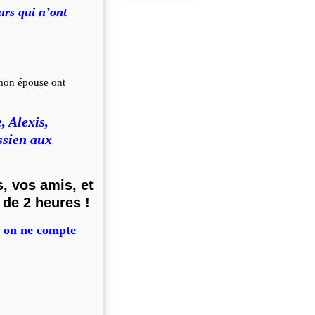
urs qui n’ont
 mon épouse ont
 Alexis,
ssien aux
, vos amis, et
 de 2 heures !
, on ne compte