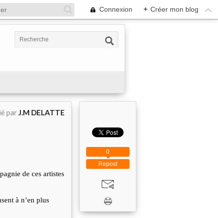
Connexion
+
Créer mon blog
ié par
J.M DELATTE
0
Repost
agnie de ces artistes
usent à n’en plus