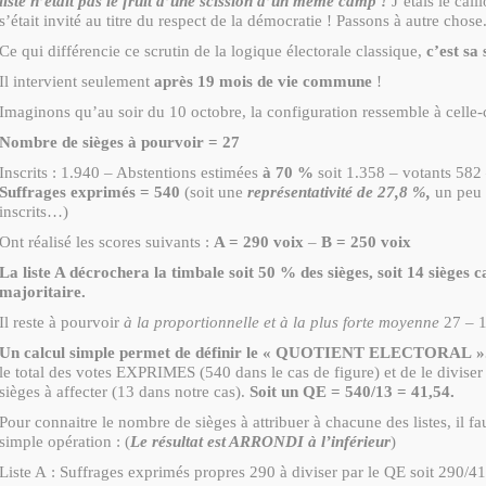
liste n’était pas le fruit d’une scission d’un même camp !
J’étais le cail
s’était invité au titre du respect de la démocratie ! Passons à autre chose
Ce qui différencie ce scrutin de la logique électorale classique,
c’est sa
Il intervient seulement
après 19 mois de vie commune
!
Imaginons qu’au soir du 10 octobre, la configuration ressemble à celle-c
Nombre de sièges à pourvoir = 27
Inscrits : 1.940 – Abstentions estimées
à 70 %
soit 1.358 – votants 582 
Suffrages exprimés = 540
(soit une
représentativité de 27,8 %,
un peu 
inscrits…)
Ont réalisé les scores suivants :
A = 290 voix
–
B = 250 voix
La liste A décrochera la timbale soit 50 % des sièges, soit 14 sièges ca
majoritaire.
Il reste à pourvoir
à la proportionnelle et à la plus forte moyenne
27 – 
Un calcul simple permet de définir le « QUOTIENT ELECTORAL »
le total des votes EXPRIMES (540 dans le cas de figure) et de le divise
sièges à affecter (13 dans notre cas).
Soit un QE = 540/13 = 41,54.
Pour connaitre le nombre de sièges à attribuer à chacune des listes, il fau
simple opération : (
Le résultat est ARRONDI à l’inférieur
)
Liste A : Suffrages exprimés propres 290 à diviser par le QE soit 290/41