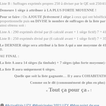
Liste B : Suffrages exprimés propres 250 à diviser par le QE soit 250/41
Demeure 1 siège à attribuer à LA PLUS FORTE MOYENNE !
Pour se faire :
On
AJOUTE fictivement 1 siège
à ceux qui ont bénéficié
proportionnelle puis
on DIVISE le nombre de suffrages de la liste par
ainsi obtenu soit :
Liste A : 290 exprimés divisé par (6 calculé avant + 1 siège fictif) 7 = 4
Liste B : 250 exprimés divisé par (6 calculé avant + 1 siège fictif) 7 = 3
Le DERNIER siège sera attribué à la liste A qui a une moyenne de 4
B.
AU FINAL :
La liste A aura 14 sièges (la timbale) + 7 sièges (plus forte moyenne) 
La liste B aura uniquement 6 sièges.
Quelle que soit la liste gagnante… Il y aura COHABITATI
Comme on le dit (communément de plus en plus) 
Tout ça pour ça
«
» !
,
,
#Actualités LIZY
#Municipales 2021 LIZY
#Mon point de vue