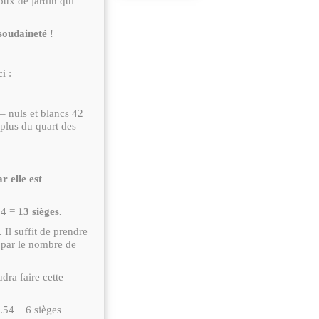
loux de jardin qui
.
 soudaineté
!
i :
– nuls et blancs 42
plus du quart des
r elle est
14 =
13 sièges.
.
Il suffit de prendre
r par le nombre de
dra faire cette
.54 = 6 sièges