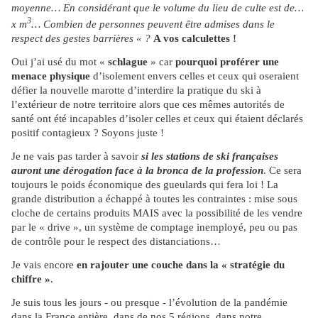
moyenne… En considérant que le volume du lieu de culte est de…
3
x m
… Combien de personnes peuvent être admises dans le
respect des gestes barrières « ?
A vos calculettes !
Oui j’ai usé du mot «
schlague
» car
pourquoi proférer une
menace physique
d’isolement envers celles et ceux qui oseraient
défier la nouvelle marotte d’interdire la pratique du ski à
l’extérieur de notre territoire alors que ces mêmes autorités de
santé ont été incapables d’isoler celles et ceux qui étaient déclarés
positif contagieux ? Soyons juste !
Je ne vais pas tarder à savoir
si les stations de ski françaises
auront une dérogation face à la bronca de la profession
. Ce sera
toujours le poids économique des gueulards qui fera loi ! La
grande distribution a échappé à toutes les contraintes : mise sous
cloche de certains produits MAIS avec la possibilité de les vendre
par le « drive », un système de comptage inemployé, peu ou pas
de contrôle pour le respect des distanciations…
Je vais encore
en rajouter une couche dans la « stratégie du
chiffre »
.
Je suis tous les jours - ou presque - l’évolution de la pandémie
dans la France entière, dans de nos 5 régions, dans notre