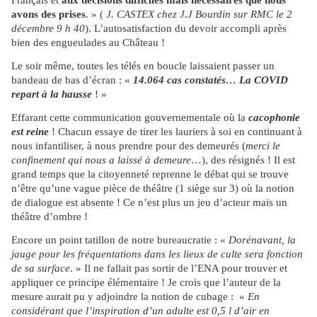
Français et
aux décisions difficiles mais nécessaires que nous
avons des prises
. » (
J. CASTEX chez J.J Bourdin sur RMC le 2
décembre 9 h 40
). L’autosatisfaction du devoir accompli après
bien des engueulades au Château !
Le soir même, toutes les télés en boucle laissaient passer un
bandeau de bas d’écran : «
14.064 cas constatés… La COVID
repart à la hausse
! »
Effarant cette communication gouvernementale où la
cacophonie
est reine
! Chacun essaye de tirer les lauriers à soi en continuant à
nous infantiliser, à nous prendre pour des demeurés (
merci le
confinement qui nous a laissé à demeure
…), des résignés ! Il est
grand temps que la citoyenneté reprenne le débat qui se trouve
n’être qu’une vague pièce de théâtre (1 siège sur 3) où la notion
de dialogue est absente ! Ce n’est plus un jeu d’acteur mais un
théâtre d’ombre !
Encore un point tatillon de notre bureaucratie : «
Dorénavant, la
jauge pour les fréquentations dans les lieux de culte sera fonction
de sa surface
. » Il ne fallait pas sortir de l’ENA pour trouver et
appliquer ce principe élémentaire ! Je crois que l’auteur de la
mesure aurait pu y adjoindre la notion de cubage : «
En
considérant que l’inspiration d’un adulte est 0,5 l d’air en