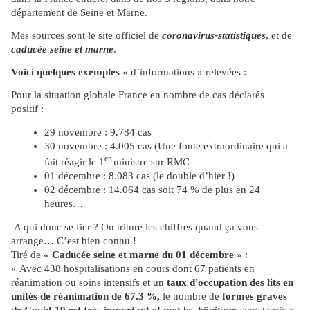
département de Seine et Marne.
Mes sources sont le site officiel de
coronavirus-statistiques
, et de
caducée seine et marne
.
Voici quelques exemples
« d’informations » relevées :
Pour la situation globale France en nombre de cas déclarés
positif :
29 novembre : 9.784 cas
30 novembre : 4.005 cas (Une fonte extraordinaire qui a
er
fait réagir le 1
ministre sur RMC
01 décembre : 8.083 cas (le double d’hier !)
02 décembre : 14.064 cas soit 74 % de plus en 24
heures…
A qui donc se fier ? On triture les chiffres quand ça vous
arrange… C’est bien connu !
Tiré de «
Caducée seine et marne du 01 décembre
» :
« Avec 438 hospitalisations en cours dont 67 patients en
réanimation ou soins intensifs et un
taux d'occupation des lits en
unités de réanimation de 67.3 %,
le nombre de
formes graves
de Covid-19 est très important et met les hôpitaux
sous tension.