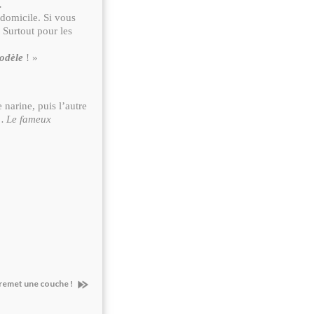
.
 domicile. Si vous
 Surtout pour les
odèle
! »
 narine, puis l’autre
s… Le fameux
en remet une couche !