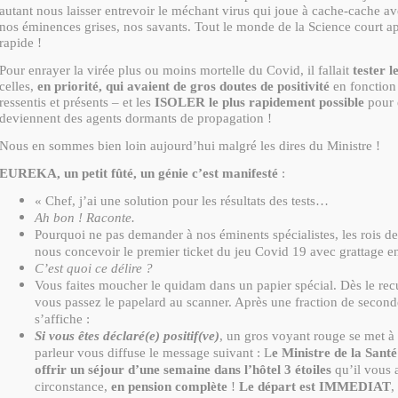
autant nous laisser entrevoir le méchant virus qui joue à cache-cache a
nos éminences grises, nos savants. Tout le monde de la Science court apr
rapide !
Pour enrayer la virée plus ou moins mortelle du Covid, il fallait
tester l
celles,
en priorité, qui avaient de gros doutes de positivité
en fonction
ressentis et présents – et les
ISOLER le plus rapidement possible
pour é
deviennent des agents dormants de propagation !
Nous en sommes bien loin aujourd’hui malgré les dires du Ministre !
EUREKA, un petit fûté, un génie c’est manifesté
:
« Chef, j’ai une solution pour les résultats des tests…
Ah bon ! Raconte.
Pourquoi ne pas demander à nos éminents spécialistes, les rois de
nous concevoir le premier ticket du jeu Covid 19 avec grattage en
C’est quoi ce délire ?
Vous faites moucher le quidam dans un papier spécial. Dès le rec
vous passez le papelard au scanner. Après une fraction de seconde,
s’affiche :
Si vous êtes déclaré(e) positif(ve)
, un gros voyant rouge se met à 
parleur vous diffuse le message suivant : L
e Ministre de la Sant
offrir un séjour d’une semaine dans l’hôtel 3 étoiles
qu’il vous 
circonstance,
en pension complète
!
Le départ est IMMEDIAT
,