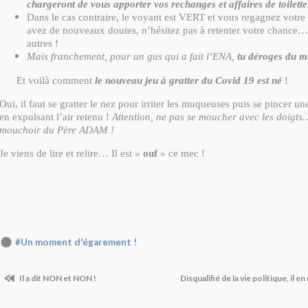
chargeront de vous apporter vos rechanges et affaires de toilette
Dans le cas contraire, le voyant est VERT et vous regagnez votre
avez de nouveaux doutes, n’hésitez pas à retenter votre chance…
autres !
Mais franchement, pour un gus qui a fait l’ENA,
tu déroges du m
Et voilà comment
le nouveau jeu à gratter du Covid 19 est né
!
Oui, il faut se gratter le nez pour irriter les muqueuses puis se pincer une
en expulsant l’air retenu !
Attention, ne pas se moucher avec les doigt
mouchoir du Père ADAM !
Je viens de lire et relire… Il est «
ouf
» ce mec !
#Un moment d'égarement !
Il a dit NON et NON !
Disqualifié de la vie politique, il 