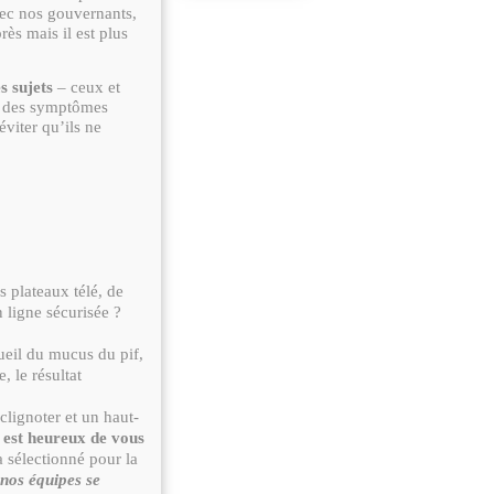
vec nos gouvernants,
ès mais il est plus
es sujets
– ceux et
 des symptômes
viter qu’ils ne
s plateaux télé, de
 ligne sécurisée ?
ueil du mucus du pif,
 le résultat
clignoter et un haut-
é est heureux de vous
a sélectionné pour la
nos équipes se