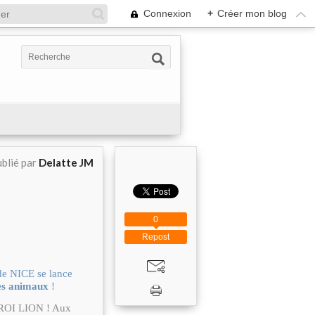
Connexion
+
Créer mon blog
blié par
Delatte JM
0
Repost
de NICE se lance
des animaux
!
 ROI LION ! Aux