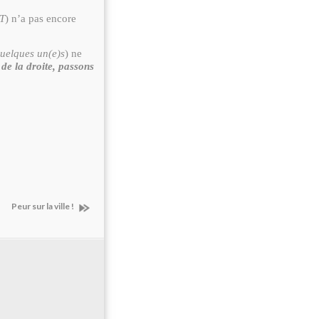
T
) n’a pas encore
quelques un(e)s
) ne
 de la droite, passons
Peur sur la ville !