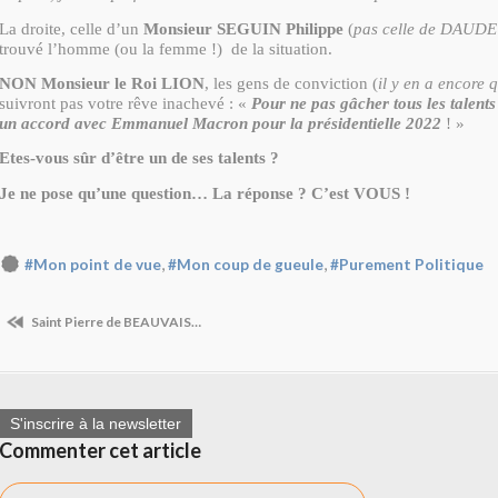
La droite, celle d’un
Monsieur SEGUIN Philippe
(
pas celle de DAUDE
trouvé l’homme (ou la femme !) de la situation.
NON Monsieur le Roi LION
, les gens de conviction (
il y en a encore 
suivront pas votre rêve inachevé : «
Pour ne pas gâcher tous les talents
un accord avec Emmanuel Macron pour la présidentielle 2022
! »
Etes-vous sûr d’être un de ses talents ?
Je ne pose qu’une question… La réponse ? C’est VOUS !
,
,
#Mon point de vue
#Mon coup de gueule
#Purement Politique
Saint Pierre de BEAUVAIS…
S'inscrire à la newsletter
Commenter cet article