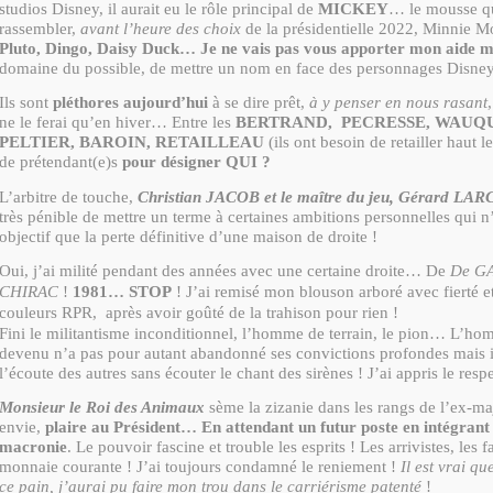
studios Disney, il aurait eu le rôle principal de
MICKEY
… le mousse qu
rassembler,
avant l’heure des choix
de la présidentielle 2022, Minnie 
Pluto, Dingo, Daisy Duck… Je ne vais pas vous apporter mon aide m
domaine du possible, de mettre un nom en face des personnages Disne
Ils sont
pléthores aujourd’hui
à se dire prêt,
à y penser en nous rasant
ne le ferai qu’en hiver… Entre les
BERTRAND, PECRESSE, WAUQU
PELTIER, BAROIN, RETAILLEAU
(ils ont besoin de retailler haut
de prétendant(e)s
pour désigner QUI ?
L’arbitre de touche,
Christian JACOB et le maître du jeu, Gérard LA
très pénible de mettre un terme à certaines ambitions personnelles qui n
objectif que la perte définitive d’une maison de droite !
Oui, j’ai milité pendant des années avec une certaine droite… De
De GA
CHIRAC
!
1981… STOP
! J’ai remisé mon blouson arboré avec fierté e
couleurs RPR, après avoir goûté de la trahison pour rien !
Fini le militantisme inconditionnel, l’homme de terrain, le pion… L’ho
devenu n’a pas pour autant abandonné ses convictions profondes mais il
l’écoute des autres sans écouter le chant des sirènes ! J’ai appris le respe
Monsieur le Roi des Animaux
sème la zizanie dans les rangs de l’ex-maj
envie,
plaire au Président… En attendant un futur poste en intégrant 
macronie
. Le pouvoir fascine et trouble les esprits ! Les arrivistes, les
monnaie courante ! J’ai toujours condamné le reniement !
Il est vrai q
ce pain, j’aurai pu faire mon trou dans le carriérisme patenté
!