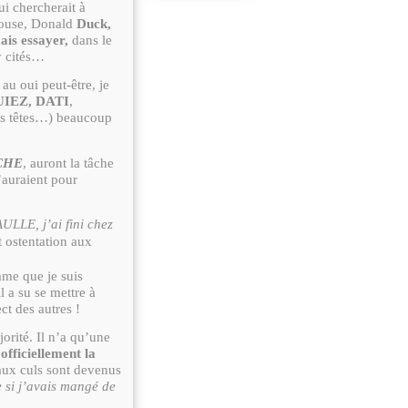
i chercherait à
Mouse, Donald
Duck,
ais essayer,
dans le
y cités…
, au oui peut-être, je
IEZ, DATI
,
 les têtes…) beaucoup
RCHE
, auront la tâche
’auraient pour
ULLE, j’ai fini chez
t ostentation aux
mme que je suis
 a su se mettre à
ct des autres !
orité. Il n’a qu’une
officiellement la
 faux culs sont devenus
ue si j’avais mangé de