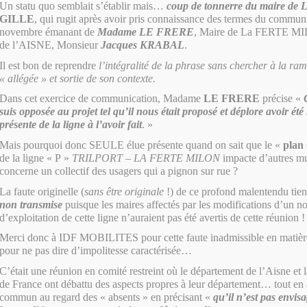
Un statu quo semblait s’établir mais…
coup de tonnerre du maire de 
GILLE
, qui rugit après avoir pris connaissance des termes du commun
novembre émanant de
Madame LE FRERE
, Maire de La FERTE MI
de l’AISNE, Monsieur
Jacques KRABAL
.
Il est bon de reprendre
l’intégralité de la phrase sans chercher à la ra
« allégée » et sortie de son contexte.
Dans cet exercice de communication, Madame
LE FRERE
précise «
suis opposée au projet tel qu’il nous était proposé et déplore avoir é
présente de la ligne à l’avoir fait
. »
Mais pourquoi donc SEULE élue présente quand on sait que le «
plan 
de la ligne « P »
TRILPORT – LA FERTE MILON
impacte d’autres mun
concerne un collectif des usagers qui a pignon sur rue ?
La faute originelle (
sans être originale
!) de ce profond malentendu tie
non transmise
puisque les maires affectés par les modifications d’un
d’exploitation de cette ligne n’auraient pas été avertis de cette réun
Merci donc à IDF MOBILITES pour cette faute inadmissible en matiè
pour ne pas dire d’impolitesse caractérisée…
C’était une réunion en comité restreint où le département de l’Aisne et 
de France ont débattu des aspects propres à leur département… tout en 
commun au regard des « absents » en précisant «
qu’il n’est pas envis