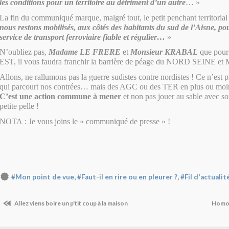
les conditions pour un territoire au détriment d’un autre
… »
La fin du communiqué marque, malgré tout, le petit penchant territorial
nous restons mobilisés, aux côtés des habitants du sud de l’Aisne, po
service de transport ferroviaire fiable et régulier…
»
N’oubliez pas,
Madame LE FRERE
et
Monsieur KRABAL
que pour
EST, il vous faudra franchir la barrière de péage du NORD SEINE 
Allons, ne rallumons pas la guerre sudistes contre nordistes ! Ce n’est p
qui parcourt nos contrées… mais des AGC ou des TER en plus ou moi
C’est une action commune à mener
et non pas jouer au sable avec son
petite pelle !
NOTA : Je vous joins le « communiqué de presse » !
,
,
#Mon point de vue
#Faut-il en rire ou en pleurer ?
#Fil d'actualité
Allez viens boire un p'tit coup à la maison
Homon