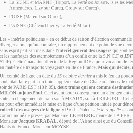
La SEINE et MARNE (Trilport, La Ferté s/s Jouarre, Isles les Me
Armentières, Lizy sur Ourcq, Crouy sur Ourcq),
l’OISE (Mareuil sur Ourcq),
l’AISNE (ChâteauThierry, La Ferté Milon)
Les « intérêts politiciens » en ce début de saison d’élection communale
diverger alors, qu’au contraire, un rapprochement de point de vue devra
sans esprit partisan mais dans
l’intérêt général des usagers
qui sont les
et les naufragés des atermoiements d’un conflit entre la S.N.C.F et
IDF 
STIF). Cette émanation directe de la Région IDF a pour vocation de féd
en matière de transports voyageurs en Ile de France.
Mais qui décide, 
Un comité de ligne en date du
15 octobre dernier
a mis le feu au poudr
souhaitait faire partir un train supplémentaire de Château-Thierry le mat
soir de PARIS EST (18 h 05),
deux trains qui ont comme destinat
MILON aujourd’hui
. Ceci ayant pour conséquence un allongement du
suite au changement de train soit à MEAUX, soit à TRILPORT ! Cette
eu pour effet immédiat la mise en ligne d’une pétition initiée pour déno
collectif des usagers de la ligne « P ».
Ils étaient –
je le rappelle
– sout
communiqué de presse, par Madame
LE FRERE
, maire de LA FER
Monsieur
Jacques KRABAL
, député de l’Aisne ainsi que du Conseil
Hauts de France, Monsieur
MOYSE
.