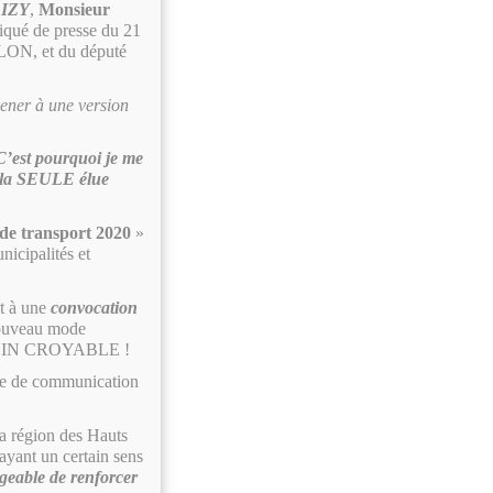
LIZY
,
Monsieur
iqué de presse du 21
LON, et du député
mener à une version
C’est pourquoi je me
té la SEULE élue
de transport 2020
»
icipalités et
nt à une
convocation
 nouveau mode
ion ! IN CROYABLE !
re de communication
la région des Hauts
ayant un certain sens
ageable de renforcer