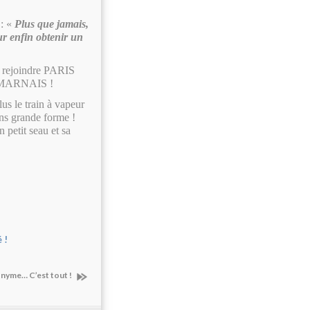
 : «
Plus que jamais,
ur enfin obtenir un
 rejoindre PARIS
et MARNAIS !
lus le train à vapeur
ns grande forme !
 petit seau et sa
 !
yme… C’est tout !