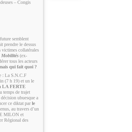
ldeuses – Congis
 future semblent
it prendre le dessus
 victimes collatérales
Mobilités
(ex-
érer tous les acteurs
mais qui fait quoi ?
e : La S.N.C.F
in (7 h 19) et un le
ion LA FERTE
 temps de trajet
 décision ubuesque a
ncer ce diktat par
le
enus, au travers d’un
TE MILON et
ler Régional des