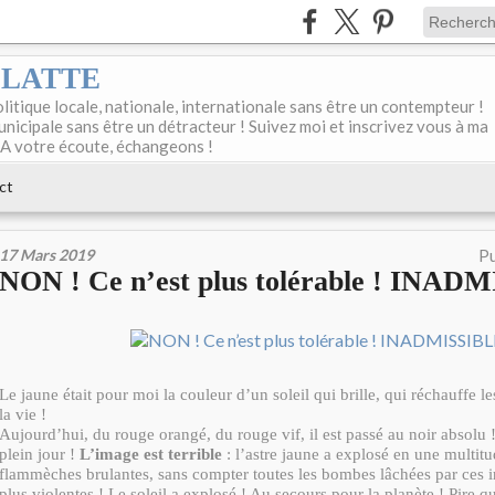
DELATTE
olitique locale, nationale, internationale sans être un contempteur !
unicipale sans être un détracteur ! Suivez moi et inscrivez vous à ma
 A votre écoute, échangeons !
ct
17 Mars 2019
Pu
NON ! Ce n’est plus tolérable ! INAD
Le jaune était pour moi la couleur d’un soleil qui brille, qui réchauffe l
la vie !
Aujourd’hui, du rouge orangé, du rouge vif, il est passé au noir absolu !
plein jour !
L’image est terrible
: l’astre jaune a explosé en une multitu
flammèches brulantes, sans compter toutes les bombes lâchées par ces i
plus violentes ! Le soleil a explosé ! Au secours pour la planète ! Pire 