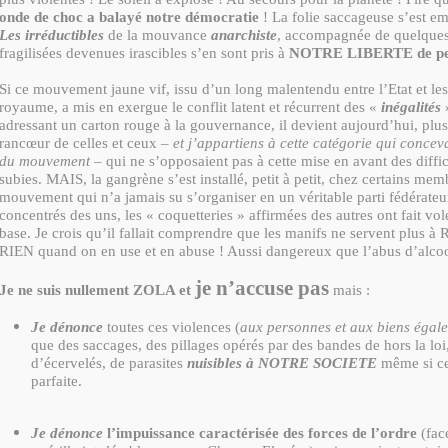
onde de choc a balayé notre démocratie
! La folie saccageuse s’est em
Les irréductibles
de la mouvance
anarchiste
, accompagnée de quelques 
fragilisées devenues irascibles s’en sont pris à
NOTRE LIBERTE de pe
Si ce mouvement jaune vif, issu d’un long malentendu entre l’Etat et les
royaume, a mis en exergue le conflit latent et récurrent des «
inégalités
»
adressant un carton rouge à la gouvernance, il devient aujourd’hui, plus
rancœur de celles et ceux –
et j’appartiens à cette catégorie qui conceva
du mouvement
– qui ne s’opposaient pas à cette mise en avant des diffic
subies. MAIS, la gangrène s’est installé, petit à petit, chez certains me
mouvement qui n’a jamais su s’organiser en un véritable parti fédérateu
concentrés des uns, les « coquetteries » affirmées des autres ont fait vole
base. Je crois qu’il fallait comprendre que les manifs ne servent plus à
RIEN quand on en use et en abuse ! Aussi dangereux que l’abus d’alcoo
je n’accuse pas
Je ne suis nullement ZOLA et
mais :
Je dénonce
toutes ces violences (
aux personnes et aux biens égal
que des saccages, des pillages opérés par des bandes de hors la loi, 
d’écervelés, de parasites
nuisibles à NOTRE SOCIETE
même si cel
parfaite.
Je dénonce
l’impuissance caractérisée des forces de l’ordre
(fac