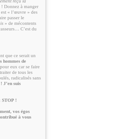
nement reçu la
! Donnez à manger
 est « l’œuvre » des
aire passer le
sis
» de mécontents
 casseurs… C’est du
nt que ce serait un
es hommes de
pour eux car se faire
traiter de tous les
lés, radicalisés sans
! J’en suis
: STOP !
ement, vos égos
contribué à vous