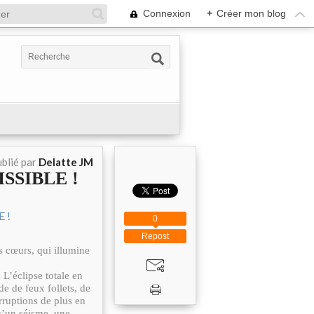
Connexion
+
Créer mon blog
blié par
Delatte JM
MISSIBLE !
0
Repost
es cœurs, qui illumine
 L’éclipse totale en
de de feux follets, de
rruptions de plus en
qu’un séisme, une