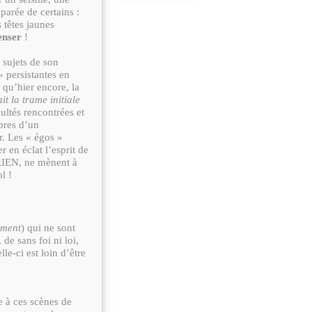
parée de certains :
têtes jaunes
nser
!
 sujets de son
 persistantes en
 qu’hier encore, la
it la trame initiale
ultés rencontrées et
mbres d’un
r. Les « égos »
r en éclat l’esprit de
 RIEN, ne mènent à
l !
ement
) qui ne sont
de sans foi ni loi,
le-ci est loin d’être
e à ces scènes de