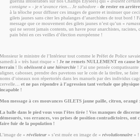
guérilla intolérables sur nos Champs Elysées) qui «
avaient certai
consigne
» -
je n’avance rien… Je subodore
-
de rester en arrière
à la téloche pour diffuser ces images de guerre et insinuer que ceci
gilets jaunes sans citer les phalanges d’anarchistes de tout bord ! F
message que ce mouvement des gilets jaunes n’est qu’un «
ramas
qui ne seront jamais contents, un havre pour anarchistes, racistes,
pain béni en ces veilles d’élection européenne !
Monsieur le ministre de l’Intérieur tout comme le Préfet de Police savaie
samedi à « très haut risque » !
Je ne remets NULLEMENT en cause l
terrain
! Ils
obéissent à une hiérarchie
! J’ai une pensée compatissante 
aligner, cabosser, prendre des pavetons sur le coin de la tirelire, se faire 
noms d’oiseaux non répertoriés dans les manuels par des individus cagou
cervelle…
et ne pas répondre à l’agression tant verbale que physique 
incapable !
Mon message à ces mouvances GILETS jaune paille, citron, orangé 
La balle dans le pied vous vous l’êtes tirée ! Vos manques de discern
démesurés, vos errances, vos prises de position contradictoires, ont 
faire fuir de la population !
L’image de «
révélateur
» s’est muée en image de «
révolutionnaire
» !