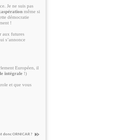
e. Je ne suis pas
xaspération
même si
ette démocratie
ment !
r aux futures
qui s’annonce
rlement Européen, il
le intégrale
!)
arole et que vous
est donc ORNICAR ?