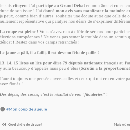
Je suis
citoyen
. J’ai
participé au Grand Débat
en mon âme et conscienc
dupe de son issue ! J’ai
donné mon avis sans manifester la moindre e
je peux, comme bien d’autres, souhaiter une écoute autre que celle de c
nullement représentative qui paralyse nos désirs de s’exprimer différem
La coupe est pleine !
Vous n’avez rien à offrir de sérieux pour participe
élections européennes ! Ne venez pas semer le trouble dans un scrutin 
délicat ! Restez dans vos camps retranchés !
Le jaune a
pâli
, il a failli, il est devenu fétu de paille !
13, 14, 15 listes en lice pour élire 79 députés nationaux
français au Pa
y aura beaucoup d’appelés mais peu d’élus (
Scrutin à la proportionnel
J’aurai toujours une pensée envers celles et ceux qui ont cru en votre p
avez floués !
Des déçus, des cocus, c’est le résultat de vos "filouteries"
!
#Mon coup de gueule
Quel drôle de cirque !
Mais où 