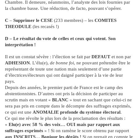
Chambre. Il demeure, néanmoins, l’analyste des lois fournies par
la chambre basse. Une réduction, de facto, pouvant s’opérer.
C
–
Supprimer le CESE
(233 membres) – les
COMITES
THEODULE
(les recasés !)
D – Le résultat du vote de celles et ceux qui votent. Son
interprétation !
Il est un constat sévère : l’élection se fait par
DEFAUT
et non par
ADHESION
. L’élu(e),
de bonne foi
, ne pouvant prétendre être le
représentant de toute une nation mais seulement d’une partie
d’électrices/électeurs qui ont daigné participer à la vie de leur
pays.
Depuis des années, le premier parti de France est le camp des
abstentionnistes. D’autres ont pris la décision de participer au
scrutin mais en votant «
BLANC
» tout en sachant que celui-ci ne
sera pas pris en compte dans le décompte des suffrages exprimés,
ce qui est une
ANOMALIE profonde du système électoral
.
Ce qui me révolte le plus lors de la proclamation des résultats :
«
Elu(e) avec 58 % des voix… OUI mais par rapport aux
suffrages exprimés
» ! Si on ramène le score obtenu par rapport
aux INSCRITS… Bonjour les dégâts !
Si on prenait en compte le