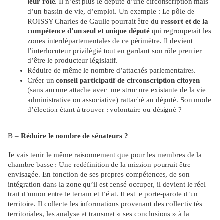
leur rôle
. Il n’est plus le député d’une circonscription mais
d’un bassin de vie, d’emploi. Un exemple : Le pôle de
ROISSY Charles de Gaulle pourrait être du
ressort et de la
compétence d’un seul et unique député
qui regrouperait les
zones interdépartementales de ce périmètre. Il devient
l’interlocuteur privilégié tout en gardant son rôle premier
d’être le producteur législatif.
Réduire de même le nombre d’attachés parlementaires.
Créer un
conseil participatif de circonscription citoyen
(sans aucune attache avec une structure existante de la vie
administrative ou associative) rattaché au député. Son mode
d’élection étant à trouver : volontaire ou désigné ?
B –
Réduire le nombre de sénateurs ?
Je vais tenir le même raisonnement que pour les membres de la
chambre basse : Une redéfinition de la mission pourrait être
envisagée. En fonction de ses propres compétences, de son
intégration dans la zone qu’il est censé occuper, il devient le réel
trait d’union entre le terrain et l’état. Il est le porte-parole d’un
territoire. Il collecte les informations provenant des collectivités
territoriales, les analyse et transmet « ses conclusions » à la