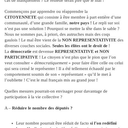
cas de manquement ? Le remède serait pire que le mal !
Commençons par apprendre ou réapprendre la
CITOYENNETE
qui consiste à être membre à part entière d’une
communauté, d’une grande famille,
notre pays !
Le repli sur soi
n’est pas une solution ! Pourquoi se mettre la tête dans le sable ?
Nous ne sommes pas, à priori, des autruches mais des coqs
gaulois ! Le mal être vient de la
NON REPRESENTATIVITE
des
diverses couches sociales.
Seules les élites ont le droit de
!
La
démocratie
est devenue
REPRESENTATIVE et NON
PARTICIPATIVE
! Le citoyen n’est plus que le pion que l’on
veut consulter «
démocratiquement
» pour faire élire celle ou celui
qui sera censé le représenter ! Il a été tellement échaudé par le
comportement soumis de son « représentant » qu’il le met à
l’oubliette ! C’est le mal français mis au grand jour !
Quelles mesures pourrait-on envisager pour davantage de
participation à la vie collective ?
A –
Réduire le nombre des députés ?
Leur nombre pourrait être réduit de facto
si l’on redéfini