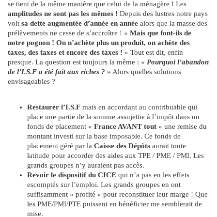
se tient de la même manière que celui de la ménagère ! Les
amplitudes ne sont pas les mêmes
! Depuis des lustres notre pays
voit
sa dette augmentée d’année en année
alors que la masse des
prélèvements ne cesse de s’accroître ! «
Mais que font-ils de
notre pognon !
On n’achète plus un produit, on achète des
taxes, des taxes et encore des taxes !
» Tout est dit, enfin
presque. La question est toujours la même : «
Pourquoi l’abandon
de l’I.S.F a été fait aux riches ?
» Alors quelles solutions
envisageables ?
Restaurer l’I.S.F
mais en accordant au contribuable qui
place une partie de la somme assujettie à l’impôt dans un
fonds de placement «
France AVANT tout
» une remise du
montant investi sur la base imposable. Ce fonds de
placement géré par la
Caisse des Dépôts
aurait toute
latitude pour accorder des aides aux TPE / PME / PMI. Les
grands groupes n’y auraient pas accès.
Revoir le dispositif du CICE
qui n’a pas eu les effets
escomptés sur l’emploi. Les grands groupes en ont
suffisamment « profité » pour reconstituer leur marge ! Que
les PME/PMI/PTE puissent en bénéficier me semblerait de
mise.