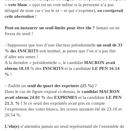
«
vote blanc
» (qui est un vote même si la personne n’a pas
désigné de nom car c’est le ni – ni qui s’exprime),
on corrigerait
cette aberration
!
Peut-on instaurer un seuil limite pour être élu ?
Jamais on ne
fixera de seuil !
- Supposons que lors d’une élection présidentielle
un seuil de 33
% des INSCRITS
soit institué, je pense que l’on n’a pas fini
d’aller aux urnes !
A la dernière « présidentielle », le candidat
MACRON avait
obtenu 18.19
% des
INSCRITS
et la candidate
LE PEN 16.14
%
!
– Etablir un
seuil du quart des exprimés (25 %)
?
Dans le cas de figure exposé ci-dessus, le
candidat MACRON
avait obtenu 24.01 %
des
EXPRIMES
et la candidate
LE PEN
21.3. % !
Si ce seuil des exprimés avait pris en compte
l’expression des votes blancs, les scores auraient été de 23.16 et
20.54 %.
L’élu(e)
n’atteindra jamais un seuil représentatif de l’ensemble de