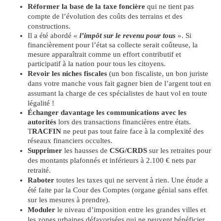
Réformer la base de la taxe foncière
qui ne tient pas
compte de l’évolution des coûts des terrains et des
constructions.
Il a été abordé «
l’impôt sur le revenu pour tous
». Si
financièrement pour l’état sa collecte serait coûteuse, la
mesure
apparaîtrait
comme un effort contributif et
participatif à la nation pour tous les citoyens.
Revoir les niches fiscales
(un bon fiscaliste, un bon juriste
dans votre manche vous fait gagner bien de l’argent tout en
assumant la charge de ces spécialistes de haut vol en toute
légalité !
Échanger
davantage les communications avec les
autorités
lors des transactions financières entre états.
T
RACFIN
ne peut pas tout faire face à la complexité des
réseaux financiers occultes.
Supprimer
les hausses de
CSG/CRDS
sur les retraites pour
des montants plafonnés et inférieurs à 2.100 € nets par
retraité.
Raboter
toutes les taxes qui ne servent à rien. Une étude a
été faite par la Cour des Comptes (organe génial sans effet
sur les mesures à prendre).
Moduler
le niveau d’imposition entre les grandes villes et
les zones urbaines défavorisées qui ne peuvent bénéficier