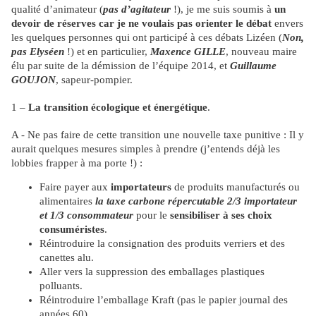
qualité d’animateur (
pas d’agitateur
!), je me suis soumis à
un
devoir de réserves car je ne voulais pas orienter le débat
envers
les quelques personnes qui ont participé à ces débats Lizéen (
Non,
pas Elyséen
!) et en particulier,
Maxence GILLE
, nouveau maire
élu par suite de la démission de l’équipe 2014, et
Guillaume
GOUJON
, sapeur-pompier.
1 –
La transition écologique et énergétique
.
A - Ne pas faire de cette transition une nouvelle taxe punitive : Il y
aurait quelques mesures simples à prendre (j’entends déjà les
lobbies frapper à ma porte !) :
Faire payer aux
importateurs
de produits manufacturés ou
alimentaires
la taxe carbone répercutable 2/3 importateur
et 1/3 consommateur
pour le
sensibiliser à ses choix
consuméristes
.
Réintroduire la consignation des produits verriers et des
canettes alu.
Aller vers la suppression des emballages plastiques
polluants.
Réintroduire l’emballage Kraft (pas le papier journal des
années 60)