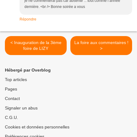
je ne commenterai pas car absente ... tout comme l année
dernière. <br /> Bonne soirée a vous
Répondre
< Inauguration de la 3ème
La foire aux commentaires !
foire de LIZY
>
Hébergé par Overblog
Top articles
Pages
Contact
Signaler un abus
C.G.U.
Cookies et données personnelles
Préférences cookies