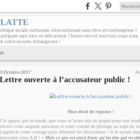
DELATTE
olitique locale, nationale, internationale sans être un contempteur !
unicipale sans être un détracteur ! Suivez moi et inscrivez vous à ma
 A votre écoute, échangeons !
ct
5 Octobre 2017
Pu
Lettre ouverte à l’accusateur public !
Mon droit de réponse !
J’ai appris, par la bande, que vous m’aviez mis au piquet pour une ins
envers votre auguste personne et votre comité de pilotage au sujet de vo
j’apprécie votre courage pour affronter les discussions ! Je le savais de
rencontre chez A.R ! «
Mais ce gus est aussi franc qu’un âne qui recul