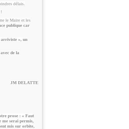
indres délais.
 !
e le Maire et les
lace publique car
 arriviste », un
 avec de la
JM DELATTE
otre prose : « Faut
e me serai permis,
ient mis sur orbite,