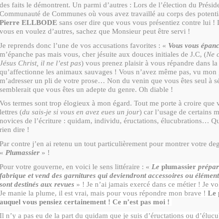
des faits le démontrent. Un parmi d’autres : Lors de l’élection du Présid
Communauté de Communes où vous avez travaillé au corps des potentia
Pierre ELLBODE
sans oser dire que vous vous présentiez contre lui !
vous en voulez d’autres, sachez que Monsieur peut être servi !
Je reprends donc l’une de vos accusations favorites : «
Vous vous épan
m’épanche pas mais vous, cher jésuite aux douces initiales de J.C, (
Ne 
Jésus Christ, il ne l’est pas
) vous prenez plaisir à vous répandre dans l
qu’affectionne les animaux sauvages ! Vous n’avez même pas, vu mon 
m’adresser un pli de votre prose… Non du venin que vous êtes seul à séc
semblerait que vous êtes un adepte du genre. Oh diable !
Vos termes sont trop élogieux à mon égard. Tout me porte à croire que
lettres (
du sais-je si vous en avez eues un jour
) car l’usage de certains 
novices de l’écriture : quidam, individu, éructations, élucubrations… 
rien dire !
Par contre j’en ai retenu un tout particulièrement pour montrer votre de
«
Plumassier
» !
Pour votre gouverne, en voici le sens littéraire : «
Le
plumassier
prépar
fabrique et vend des garnitures qui deviendront accessoires ou élément
sont destinés aux revues
» ! Je n’ai jamais exercé dans ce métier ! Je vo
Je manie la plume, il est vrai, mais pour vous répondre mon brave !
Le 
auquel vous pensiez certainement ! Ce n’est pas moi !
Il n’y a pas eu de la part du quidam que je suis d’éructations ou d’élucu