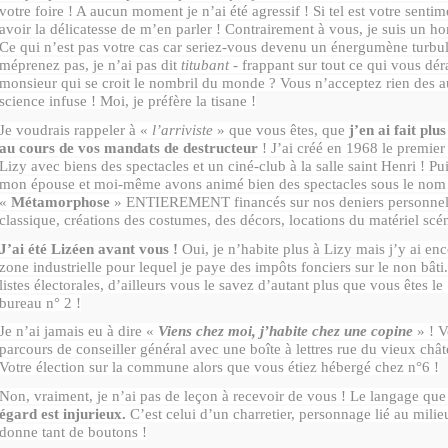
votre foire ! A aucun moment je n’ai été agressif ! Si tel est votre senti
avoir la délicatesse de m’en parler ! Contrairement à vous, je suis un 
Ce qui n’est pas votre cas car seriez-vous devenu un énergumène turbul
méprenez pas, je n’ai pas dit
titubant
- frappant sur tout ce qui vous dér
monsieur qui se croit le nombril du monde ? Vous n’acceptez rien des au
science infuse ! Moi, je préfère la tisane !
Je voudrais rappeler à «
l’arriviste
» que vous êtes, que
j’en ai fait plu
au cours de vos mandats de destructeur
! J’ai créé en 1968 le premier
Lizy avec biens des spectacles et un ciné-club à la salle saint Henri ! P
mon épouse et moi-même avons animé bien des spectacles sous le nom
«
Métamorphose
» ENTIEREMENT financés sur nos deniers personnels
classique, créations des costumes, des décors, locations du matériel sc
J’ai été Lizéen avant vous !
Oui, je n’habite plus à Lizy mais j’y ai enc
zone industrielle pour lequel je paye des impôts fonciers sur le non bâti. 
listes électorales, d’ailleurs vous le savez d’autant plus que vous êtes le
bureau n° 2 !
Je n’ai jamais eu à dire «
Viens chez moi, j’habite chez une copine
» ! V
parcours de conseiller général avec une boîte à lettres rue du vieux chât
Votre élection sur la commune alors que vous étiez hébergé chez n°6 !
Non, vraiment, je n’ai pas de leçon à recevoir de vous ! Le langage que
égard est injurieux.
C’est celui d’un charretier, personnage lié au milie
donne tant de boutons !