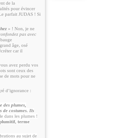
ent de la
lités pour évincer
 Le parfait JUDAS ! Si
chez
» ! Non, je ne
confondez pas avec
a bauge
grand âge, osé
réter car il
 vous avez perdu vos
mots sont ceux des
Que de mots pour ne
gré d’ignorance :
e des plumes,
s de costumes. Ils
le dans les plumes !
plumitif, terme
brations au sujet de