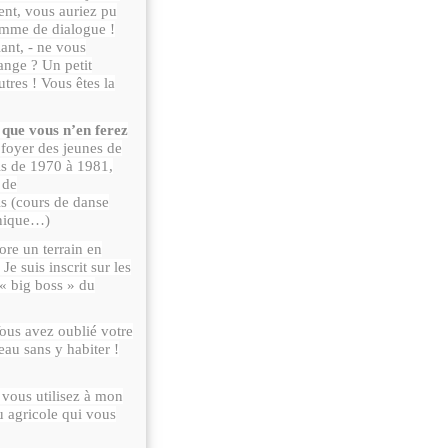
ment, vous auriez pu
homme de dialogue !
ant, - ne vous
ange ? Un petit
tres ! Vous êtes la
s que vous n’en ferez
 foyer des jeunes de
uis de 1970 à 1981,
 de
 (cours de danse
énique…)
ore un terrain en
Je suis inscrit sur les
 « big boss » du
ous avez oublié votre
eau sans y habiter !
 vous utilisez à mon
u agricole qui vous