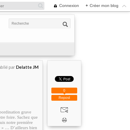
Connexion
+
Créer mon blog
blié par
Delatte JM
0
Repost
ubordination grave
tre foire. Sachez que
puis notre première
e
» … D’ailleurs bien