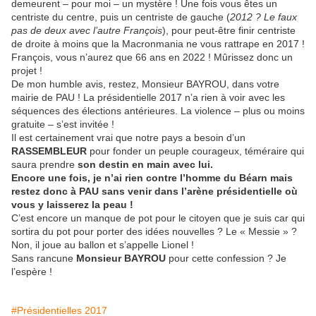
demeurent – pour moi – un mystère ! Une fois vous êtes un
centriste du centre, puis un centriste de gauche (
2012 ? Le faux
pas de deux avec l’autre François
), pour peut-être finir centriste
de droite à moins que la Macronmania ne vous rattrape en 2017 !
François, vous n’aurez que 66 ans en 2022 ! Mûrissez donc un
projet !
De mon humble avis, restez, Monsieur BAYROU, dans votre
mairie de PAU ! La présidentielle 2017 n’a rien à voir avec les
séquences des élections antérieures. La violence – plus ou moins
gratuite – s’est invitée !
Il est certainement vrai que notre pays a besoin d’un
RASSEMBLEUR
pour fonder un peuple courageux, téméraire qui
saura prendre
son destin en main avec lui.
Encore une fois, je
n’ai rien contre l’homme du Béarn mais
restez donc à PAU sans venir dans l’arène présidentielle où
vous y laisserez la peau !
C’est encore un manque de pot pour le citoyen que je suis car qui
sortira du pot pour porter des idées nouvelles ? Le « Messie » ?
Non, il joue au ballon et s’appelle Lionel !
Sans rancune
Monsieur BAYROU
pour cette confession ? Je
l’espère !
#Présidentielles 2017