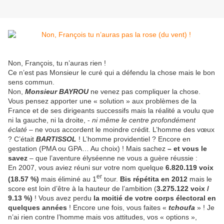
Non, François, tu n’auras rien !
Ce n’est pas Monsieur le curé qui a défendu la chose mais le bon
sens commun.
Non,
Monsieur BAYROU
ne venez pas compliquer la chose.
Vous pensez apporter une « solution » aux problèmes de la
France et de ses dirigeants successifs mais la réalité a voulu que
ni la gauche, ni la droite, -
ni même le centre profondément
éclaté
– ne vous accordent le moindre crédit. L’homme des vœux
? C’était
BARTISSOL
! L’homme providentiel ? Encore en
gestation (PMA ou GPA… Au choix) ! Mais sachez
– et vous le
savez
– que l’aventure élyséenne ne vous a guère réussie :
En 2007, vous aviez réuni sur votre nom quelque
6.820.119 voix
er
(18.57 %)
mais éliminé au 1
tour.
Bis répétita en 2012
mais le
score est loin d’être à la hauteur de l’ambition (
3.275.122 voix /
9.13 %)
! Vous avez perdu
la moitié de votre corps électoral en
quelques années
! Encore une fois, vous faites «
tchoufa
» ! Je
n’ai rien contre l’homme mais vos attitudes, vos « options »,