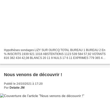
Hypothèses sondages LIZY SUR OURCQ TOTAL BUREAU 1 BUREAU 2 En
% INSCRITS 1939 921 1018 ABSTENTIONS 1123 539 584 57,92 VOTANTS
816 382 434 42,08 BLANCS 20 11 9 NULS 17 6 11 EXPRIMES 779 365 414
En % des EXPRIMES RESULTATS (sélection) LISTE n° 1 - M. AUBRY...
Nous venons de découvrir !
Publié le 24/10/2021 à 17:20
Par
Delatte JM