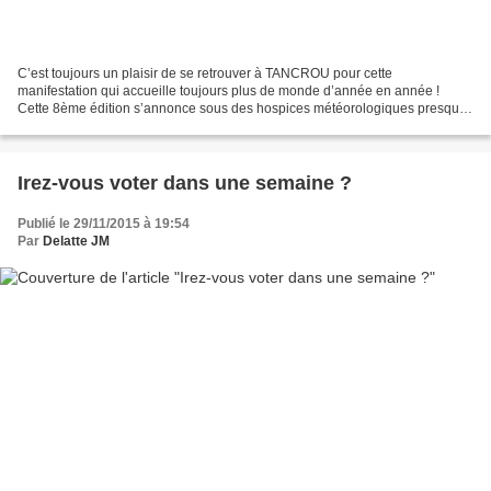
C’est toujours un plaisir de se retrouver à TANCROU pour cette
manifestation qui accueille toujours plus de monde d’année en année !
Cette 8ème édition s’annonce sous des hospices météorologiques presque
parfaits : soleil mais fraicheur… Les musiciens...
Irez-vous voter dans une semaine ?
Publié le 29/11/2015 à 19:54
Par
Delatte JM