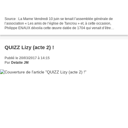
Source : La Marne Vendredi 10 juin se tenait l’assemblée générale de
l’association « Les amis de l’église de Tancrou » et, à cette occasion,
Philippe ENAUX dévoila cette œuvre datée de 1704 qui venait d’être
restaurée (et elle en avait grand besoin !)...
QUIZZ Lizy (acte 2) !
Publié le 20/03/2017 à 14:15
Par
Delatte JM