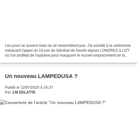
Les jours se suivent mais ne se ressemblent pas. J'ai assisté à la cérémonie
marquant l'appel du 18 juin du Général de Gaulle depuis LONDRES à LIZY
où l'on profitait de l'aubaine pour inaugurer le nouvel emplacement de la
plaque commémorative du " Réseau...
Un nouveau LAMPEDUSA ?
Publié le 12/07/2025 à 16:37
Par
J.M DELATTE