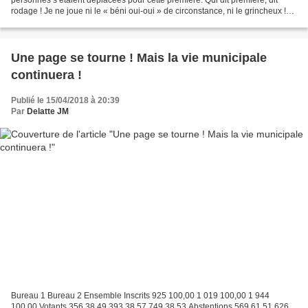
personnes s’étaient déplacées pour cette première. Qui dit première, dit
rodage ! Je ne joue ni le « béni oui-oui » de circonstance, ni le grincheux !
Tout d’abord, un grand merci à...
Une page se tourne ! Mais la vie municipale
continuera !
Publié le 15/04/2018 à 20:39
Par
Delatte JM
Bureau 1 Bureau 2 Ensemble Inscrits 925 100,00 1 019 100,00 1 944
100,00 Votants 356 38,49 393 38,57 749 38,53 Abstentions 569 61,51 626