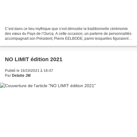
C’est dans ce lieu mythique que s’est déroulée la traditionnelle cérémonie
des vœux du Pays de l’Ourcq. A cette occasion, un parterre de personnalités
accompagnait son Président, Pierre EELBODE, parmi lesquelles figuraient :
Jean Noël HUMBERT (Sous-Préfet...
NO LIMIT édition 2021
Publié le 16/10/2021 à 18:47
Par
Delatte JM