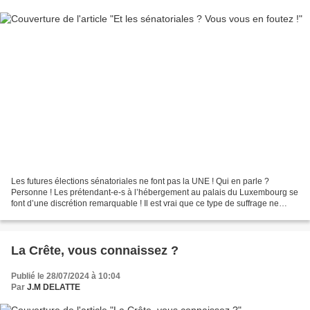
Les futures élections sénatoriales ne font pas la UNE ! Qui en parle ?
Personne ! Les prétendant-e-s à l’hébergement au palais du Luxembourg se
font d’une discrétion remarquable ! Il est vrai que ce type de suffrage ne
suppose que de l’entre-soi ! La...
La Crête, vous connaissez ?
Publié le 28/07/2024 à 10:04
Par
J.M DELATTE