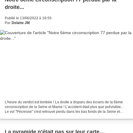
droite...
Publié le 13/06/2022 à 18:55
Par
Delatte JM
L'heure du verdict est tombée ! La droite a disparu des écrans de la 6ème
circonscription de la Seine et Marne ! L'accident était plus que prévisible...
Le vol "Pécresse" s'est retrouvé perdu dans les bas fonds de la Seine et
Marne, celle qui accueillait...
La pyramide n’était pas sur leur carte…