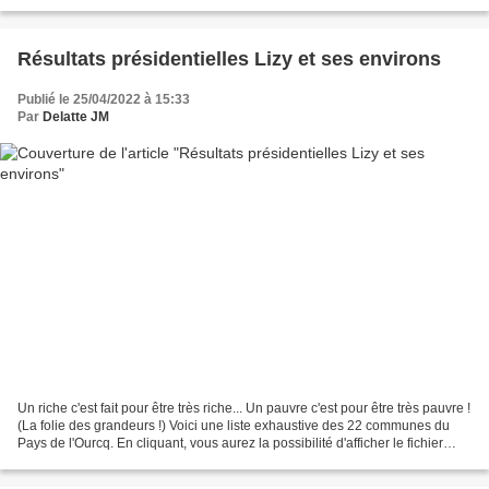
énergies renouvelables (qu’on appellera...
Résultats présidentielles Lizy et ses environs
Publié le 25/04/2022 à 15:33
Par
Delatte JM
Un riche c'est fait pour être très riche... Un pauvre c'est pour être très pauvre !
(La folie des grandeurs !) Voici une liste exhaustive des 22 communes du
Pays de l'Ourcq. En cliquant, vous aurez la possibilité d'afficher le fichier
correspondant et...