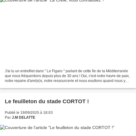
J'ai lu un entrefilet dans " Le Figaro " parlant de cette île de la Méditerranée
que nous fréquentons depuis plus de 30 ans ! Oui, c'est notre havre de paix,
notre repaire d'ami(e)s, notre ressourcerie et nous exultons quand nous y
sommes. L'article consacré...
Le feuilleton du stade CORTOT !
Publié le 19/09/2025 à 18:03
Par
J.M DELATTE