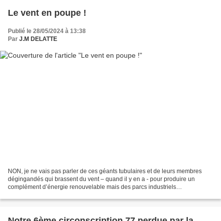
Le vent en poupe !
Publié le 28/05/2024 à 13:38
Par
J.M DELATTE
NON, je ne vais pas parler de ces géants tubulaires et de leurs membres
dégingandés qui brassent du vent – quand il y en a - pour produire un
complément d’énergie renouvelable mais des parcs industriels
photovoltaïques ou agrivoltaïques qui s’implantent...
Notre 6ème circonscription 77 perdue par la