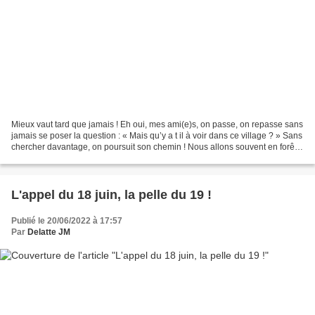
Mieux vaut tard que jamais ! Eh oui, mes ami(e)s, on passe, on repasse sans
jamais se poser la question : « Mais qu’y a t il à voir dans ce village ? » Sans
chercher davantage, on poursuit son chemin ! Nous allons souvent en forêt
de Retz et La Ferté...
L'appel du 18 juin, la pelle du 19 !
Publié le 20/06/2022 à 17:57
Par
Delatte JM