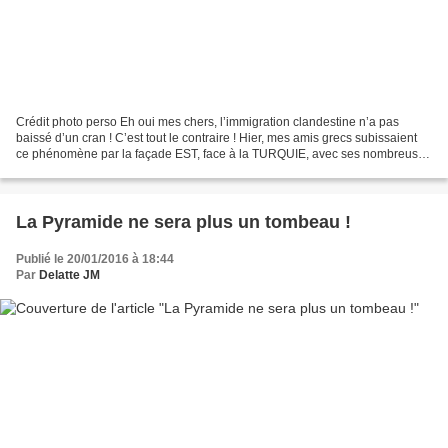
Crédit photo perso Eh oui mes chers, l’immigration clandestine n’a pas
baissé d’un cran ! C’est tout le contraire ! Hier, mes amis grecs subissaient
ce phénomène par la façade EST, face à la TURQUIE, avec ses nombreuses
îles LESBOS, CHIOS, SAMOS (sans...
La Pyramide ne sera plus un tombeau !
Publié le 20/01/2016 à 18:44
Par
Delatte JM