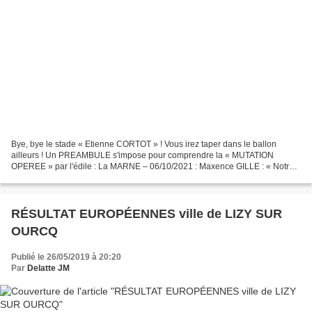
Bye, bye le stade « Etienne CORTOT » ! Vous irez taper dans le ballon
ailleurs ! Un PREAMBULE s'impose pour comprendre la « MUTATION
OPEREE » par l'édile : La MARNE – 06/10/2021 : Maxence GILLE : « Notre
objectif est d’essayer d’étendre la ville avec...
RÉSULTAT EUROPÉENNES ville de LIZY SUR
OURCQ
Publié le 26/05/2019 à 20:20
Par
Delatte JM