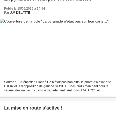
Publié le 18/06/2025 à 14:54
Par
J.M DELATTE
Source : LP/Sébastien Blondé Ce n’était pas non plus, le phare d’alexandrie
! DEux élus d’opposition de gauche SEINE ET MARNAIS marchent pour le
salariat des médecins dans le département : Anthony GRATACOS et
Nathalie MOINE. Ils souhaitent convaincre...
La mise en route s’active !