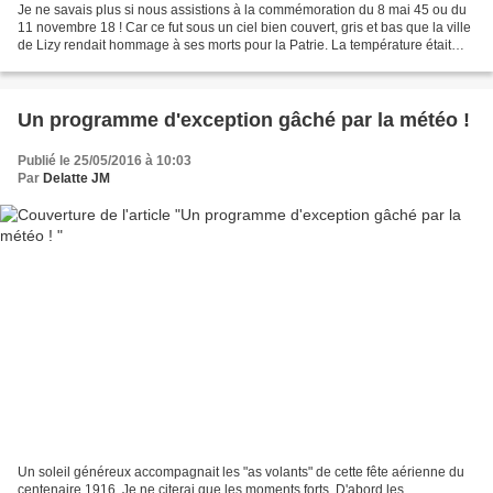
Je ne savais plus si nous assistions à la commémoration du 8 mai 45 ou du
11 novembre 18 ! Car ce fut sous un ciel bien couvert, gris et bas que la ville
de Lizy rendait hommage à ses morts pour la Patrie. La température était
digne d'un automne précoce...
Un programme d'exception gâché par la météo !
Publié le 25/05/2016 à 10:03
Par
Delatte JM
Un soleil généreux accompagnait les "as volants" de cette fête aérienne du
centenaire 1916. Je ne citerai que les moments forts. D'abord les