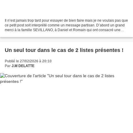
Il n’est jamais trop tard pour essayer de bien faire mais je ne voulais pas que
ce petit post soit interprété comme un message partisan. D’abord un grand
merci à la famille SEVILLANO, à Daniel et Romain qui ont consacré une
grande partie de leur temps...
Un seul tour dans le cas de 2 listes présentes !
Publié le 27/02/2026 à 20:10
Par
J.M DELATTE