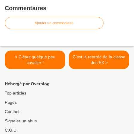
Commentaires
Ajouter un commentaire
< C’était quelque peu
C’est la rentrée de la classe
cavalier !
des EX >
Hébergé par Overblog
Top articles
Pages
Contact
Signaler un abus
C.G.U.