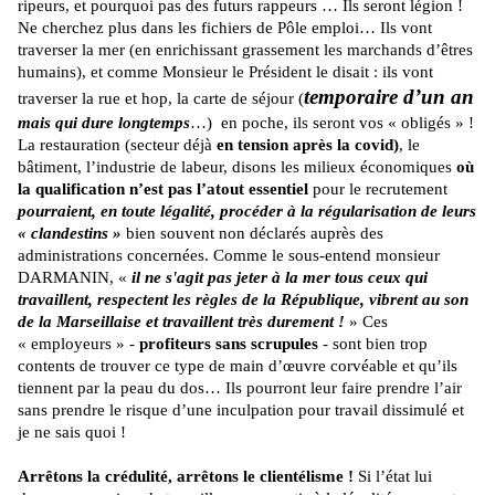
ripeurs, et pourquoi pas des futurs rappeurs … Ils seront légion !
Ne cherchez plus dans les fichiers de Pôle emploi… Ils vont
traverser la mer (en enrichissant grassement les marchands d’êtres
humains), et comme Monsieur le Président le disait : ils vont
temporaire d’un an
traverser la rue et hop, la carte de séjour (
mais qui dure longtemps
…) en poche, ils seront vos « obligés » !
La restauration (secteur déjà
en tension après la
covid)
, le
bâtiment, l’industrie de labeur, disons les milieux économiques
où
la qualification n’est pas l’atout essentiel
pour le recrutement
pourraient, en toute légalité, procéder à la régularisation de leurs
« clandestins »
bien souvent non déclarés auprès des
administrations concernées. Comme le sous-entend monsieur
DARMANIN, «
il ne s'agit pas jeter à la mer tous ceux qui
travaillent, respectent les règles de la République, vibrent au son
de la Marseillaise et travaillent très durement !
» Ces
« employeurs » -
profiteurs sans scrupules
- sont bien trop
contents de trouver ce type de main d’œuvre corvéable et qu’ils
tiennent par la peau du dos… Ils pourront leur faire prendre l’air
sans prendre le risque d’une inculpation pour travail dissimulé et
je ne sais quoi !
Arrêtons la crédulité, arrêtons le clientélisme !
Si l’état lui