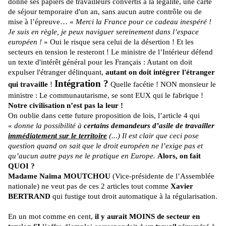
donne ses papiers de travailleurs convertis à la légalité, une carte
de séjour temporaire d'un an, sans aucun autre contrôle ou de
mise à l’épreuve… «
Merci la France pour ce cadeau inespéré !
Je suis en règle, je peux naviguer sereinement dans l’espace
européen !
» Oui le risque sera celui de la désertion ! Et les
secteurs en tension le resteront ! Le ministre de l’Intérieur défend
un texte d'intérêt général pour les Français : Autant on doit
expulser l'étranger délinquant,
autant on doit intégrer l'étranger
Intégration ?
qui travaille
!
Quelle facétie ! NON monsieur le
ministre : Le communautarisme, se sont EUX qui le fabrique !
Notre civilisation n’est pas la leur !
On oublie dans cette future proposition de lois, l’article 4 qui
«
donne la possibilité à
certains demandeurs d’asile de travailler
immédiatement sur le territoire
(...) Il est clair que ceci pose
question quand on sait que le droit européen ne l’exige pas et
qu’aucun autre pays ne le pratique en Europe.
Alors, on fait
QUOI ?
Madame Naïma MOUTCHOU
(Vice-présidente de l’Assemblée
nationale) ne veut pas de ces 2 articles tout comme
Xavier
BERTRAND
qui fustige tout droit automatique à la régularisation.
En un mot comme en cent,
il y aurait MOINS de secteur en