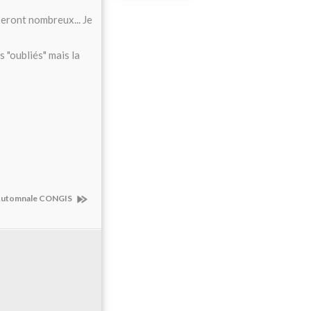
seront nombreux... Je
s "oubliés" mais la
 Automnale CONGIS