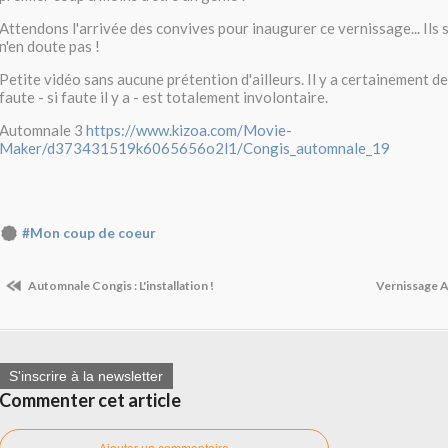
Attendons l'arrivée des convives pour inaugurer ce vernissage... Ils 
n'en doute pas !
Petite vidéo sans aucune prétention d'ailleurs. Il y a certainement de
faute - si faute il y a - est totalement involontaire.
Automnale 3
https://www.kizoa.com/Movie-
Maker/d373431519k6065656o2l1/Congis_automnale_19
#Mon coup de coeur
Automnale Congis : L'installation !
Vernissage
S'inscrire à la newsletter
Commenter cet article