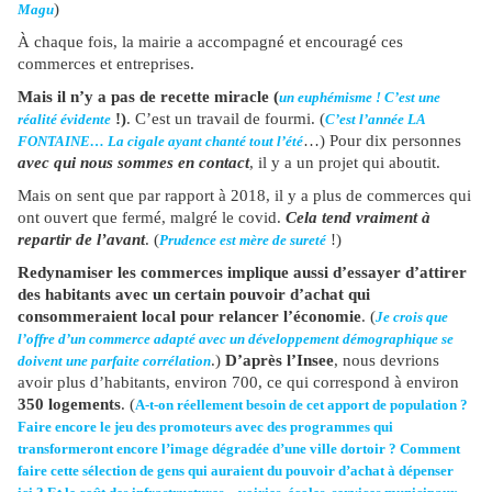
)
Magu
À chaque fois, la mairie a accompagné et encouragé ces
commerces et entreprises.
Mais il n’y a pas de recette miracle (
un euphémisme ! C’est une
!)
. C’est un travail de fourmi. (
réalité évidente
C’est l’année LA
…) Pour dix personnes
FONTAINE… La cigale ayant chanté tout l’été
avec qui nous sommes en contact
, il y a un projet qui aboutit.
Mais on sent que par rapport à 2018, il y a plus de commerces qui
ont ouvert que fermé, malgré le covid.
Cela tend vraiment à
repartir de l’avant
. (
!)
Prudence est mère de sureté
Redynamiser les commerces implique aussi d’essayer d’attirer
des habitants avec un certain pouvoir d’achat qui
consommeraient local pour relancer l’économie
. (
Je crois que
l’offre d’un commerce adapté avec un développement démographique se
.)
D’après l’Insee
, nous devrions
doivent une parfaite corrélation
avoir plus d’habitants, environ 700, ce qui correspond à environ
350 logements
. (
A-t-on réellement besoin de cet apport de population ?
Faire encore le jeu des promoteurs avec des programmes qui
transformeront encore l’image dégradée d’une ville dortoir ? Comment
faire cette sélection de gens qui auraient du pouvoir d’achat à dépenser