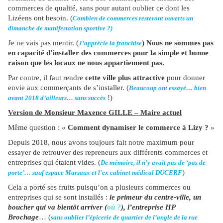
commerces de qualité, sans pour autant oublier ce dont les
Lizéens ont besoin. (
Combien de commerces resteront ouverts un
dimanche de manifestation sportive ?)
Je ne vais pas mentir. (
) Nous ne sommes pas
J’apprécie la franchise
en capacité d’installer des commerces pour la simple et bonne
raison que les locaux ne nous appartiennent pas.
Par contre, il faut rendre
cette ville plus attractive
pour donner
envie aux commerçants de s’installer. (
Beaucoup ont essayé… bien
!)
avant 2018 d’ailleurs… sans succès
Version de Monsieur Maxence GILLE – Maire actuel
Même question : «
Comment dynamiser le commerce à Lizy ?
»
Depuis 2018, nous avons toujours fait notre maximum pour
essayer de retrouver des repreneurs aux différents commerces et
entreprises qui étaient vides. (
De mémoire, il n’y avait pas de ‘pas de
)
porte’… sauf espace Marsaux et l'ex cabinet médical DUCERF
Cela a porté ses fruits puisqu’on a plusieurs commerces ou
entreprises qui se sont installés :
le primeur du centre-ville, un
boucher qui va bientôt arriver (
où ?
), l’entreprise HP
Brochage
… (
sans oublier l’épicerie de quartier de l’angle de la rue