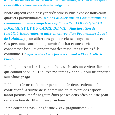
ici ? Et le coût des infrastructures – voiries, écoles, services municipaux…
…)
ça se chiffrera lourdement dans le budget
Notre objectif est d’essayer d’étendre la ville avec de nouveaux
quartiers pavillonnaires (
Ne pas oublier que la Communauté de
communes a cette compétence optionnelle : POLITIQUE DU
LOGEMENT ET DU CADRE DE VIE : Amélioration de
l’habitat, Elaboration et mise en œuvre d'un Programme Local
de l'Habitat
) pour attirer des gens de classe moyenne ou aisée.
Ces personnes auront un pouvoir d’achat et une envie de
consommer local, et apporteront des ressources fiscales à la
commune. (
Uniquement les taxes foncières… sauf si l’EPCI collecte
…)
l’impôt
Je n’ai jamais eu la « langue de bois ». Je suis un « vieux lizéen »
qui connait sa ville ! D’autres me feront « écho » pour m’apporter
leur témoignage.
Je l’ai dit : Je ne roule pour personne ! Je tiens seulement à
contribuer à la survie de la commune en relevant des aspects
tantôt positifs, tantôt négatifs émis par les deux têtes de liste pour
cette élection du
10 octobre prochain
.
Je ne confonds pas « angélisme » et « pragmatisme » !